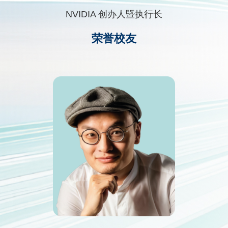
Area
NVIDIA 创办人暨执行长
荣誉校友
Second
图
Image
Column
像