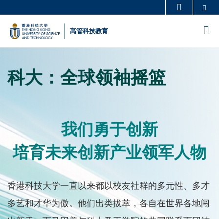
Skip
Se
更多科大概览
to
科大新闻
学术部门索引
M
高管科技教育
main
生活@科大
图书馆
content
Sections
校园地图及指南
工作@科大
科大：全球领袖摇篮
Text
教授简录
认识科大
Area
我们勇于创新
Left
Text
Column
Area
培育未来创新产业领军人物
Right
Text
香港科技大学一直以来都以校友社群的多元性、多才
Column
Area
多艺和才华为傲。他们出类拔萃，各自在世界各地闯