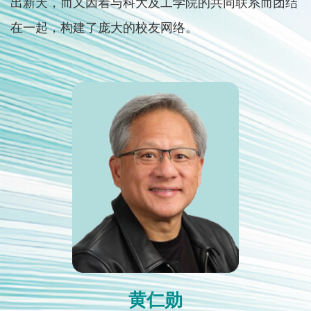
出新天，而又因着与科大及工学院的共同联系而团结
在一起，构建了庞大的校友网络。
First
图
Image
Column
像
黄仁勋
Text