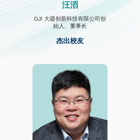
汪滔
Text
Area
DJI 大疆创新科技有限公司创
始人、董事长
杰出校友
Third
图
Image
Column
像