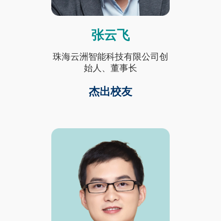
张云飞
Text
Area
珠海云洲智能科技有限公司创
始人、董事长
杰出校友
Fourth
图
Image
Column
像