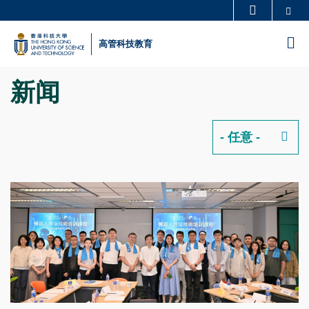
Skip
Se
更多科大概览
to
科大新闻
学术部门索引
M
高管科技教育
main
生活@科大
图书馆
content
新闻
校园地图及指南
工作@科大
教授简录
认识科大