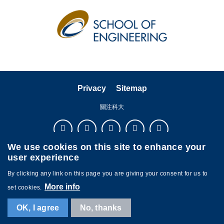
Privacy
Sitemap
關注科大
We use cookies on this site to enhance your
user experience
By clicking any link on this page you are giving your consent for us to
More info
set cookies.
OK, I agree
No, thanks
©版權屬香港科技大學所有 網頁設計:
MTPC.