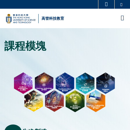
Skip
Se
更多科大概覽
to
科大新聞
學術部門索引
M
高管科技教育
main
生活@科大
圖書館
content
Sections
校園地圖及指南
工作@科大
課程模塊
Text
教授簡錄
認識科大
Area
圖
Image
片
Container