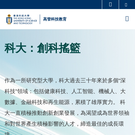
Skip
Se
更多科大概覽
to
科大新聞
學術部門索引
M
高管科技教育
main
生活@科大
圖書館
content
Sections
校園地圖及指南
工作@科大
科大：創科搖籃
Text
教授簡錄
認識科大
Area
Text
作為一所研究型大學，科大過去三十年來於多個“深
Area
科技”領域：包括健康科技、人工智能、機械人、大
數據、金融科技和再生能源，累積了雄厚實力。 科
大一直積極推動創新創業發展，為渴望成為世界領袖
和對世界產生積極影響的人才，締造最佳的成長環
境。