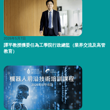
圖
Image
片
2026年5月7日
Image
Caption
譚平教授獲委任為工學院行政總監（業界交流及高管
教育）
Right
圖
Image
Column
片